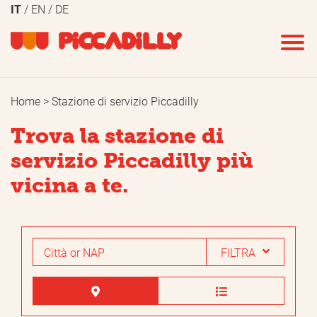
IT
EN
DE
CANCELLA
APPLICA
FILTRI
FILTRI
Home
Stazione di servizio Piccadilly
Carburanti
Servizi
Trova la stazione di
Benzina SP95
Minimarket
servizio Piccadilly più
Benzina SP98
Fiori
vicina a te.
Velvet 98
Bar
Diesel
Caffé asporto
FILTRA
GPL
Ghiaccio
Gas naturale
Lavauto