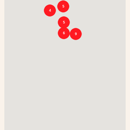
5
TWINT
4
UnionPay
5
V Pay
6
9
Visa
Franco svizzero
Euro