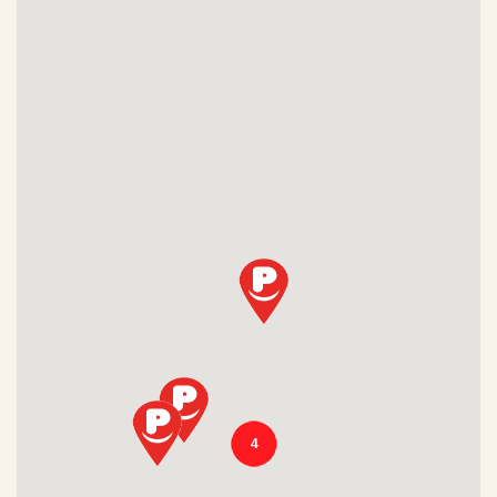
Fitbit Pay
Garmin Pay
JCB
Maestro
Mastercard
PICCARD
PostFinance
Routex
Samsung Pay
SOCAR
4
TAMOIL