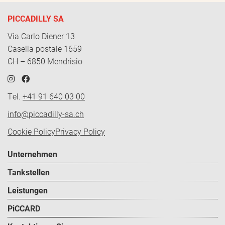
PICCADILLY SA
Via Carlo Diener 13
Casella postale 1659
CH – 6850 Mendrisio
Tel.
+41 91 640 03 00
info@piccadilly-sa.ch
Policy
Cookie Policy
Privacy Policy
-
Footer
Unternehmen
DE
menu
Tankstellen
Leistungen
PiCCARD