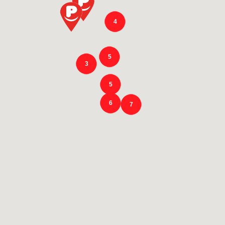
4
5
3
5
6
7