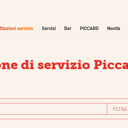
CANCELLA FILTRI
APPLICA FILTRI
one
Stazioni servizio
Servizi
Bar
PiCCARD
Novità
e
Servizi
Shop
one di servizio Picca
Minimarket
coop
Fiori
Danesi
Bar
migrolino
Caffé asporto
mio
FILTRA
Ghiaccio
Lavauto