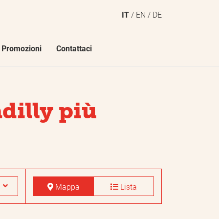
IT
EN
DE
Promozioni
Contattaci
Metodi di pagamento
dilly più
American Express
Apple Pay
CUMULUS
Diners Club
Mappa
Lista
Enilive
Fitbit Pay