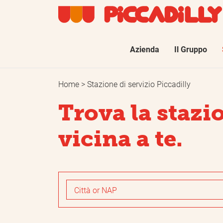
Navigazi
Azienda
Il Gruppo
principal
Carburanti
Home
Stazione di servizio Piccadilly
Trova la stazi
Benzina SP95
vicina a te.
Benzina SP98
Velvet 98
Diesel
GPL
Gas naturale