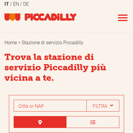
IT
EN
DE
CANCELLA
APPLICA
FILTRI
FILTRI
Home
Stazione di servizio Piccadilly
Carburanti
Servizi
Trova la stazione di
Benzina SP95
Minimarket
servizio Piccadilly più
Benzina SP98
Fiori
vicina a te.
Velvet 98
Bar
Diesel
Caffé asporto
FILTRA
GPL
Ghiaccio
Gas naturale
Lavauto